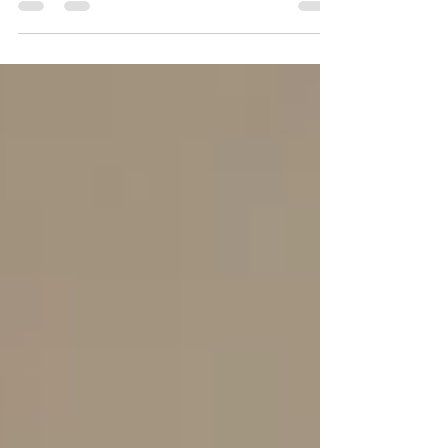
colección “Nirvana” de Kevin Murphy, un
homenaje al espíritu bohemio chic que marcó los
años 60 en Marrakesh, pero reinventado para la
mujer actual.