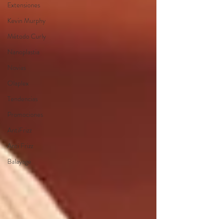
Extensiones
Kevin Murphy
Método Curly
Nanoplastia
Novias
Olaplex
Tendencias
Promociones
AntiFrizz
Anti Frizz
Balayage