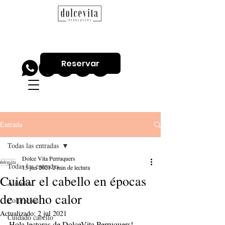
Reservar
Entrada
Todas las entradas
Dolce Vita Perruquers
Todas las entradas
15 jun 2021
2 min de lectura
Cuidar el cabello en épocas
Alisados
de mucho calor
Coloración
Actualizado:
2 jul 2021
Cuidado cabello
Hola lectoras de DolceVita Perruquers!