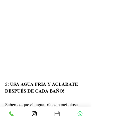
5: USA AGUA FRÍA Y ACLÁRATE 
DESPUÉS DE CADA BAÑO!
Sabemos que el  agua fría es beneficiosa 
para el cabello y para el cuero cabelludo, no 
te pediremos que laves tu cabello con agua 
helada! pero sí que hagas el último aclarado 