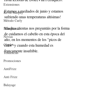
Extensiones
Estamos a mediados de junio y estamos 
Kevin Murphy
sufriendo unas temperaturas altísimas! 
Método Curly
Muchas clientas nos preguntáis por la forma 
Nanoplastia
de cuidarnos el cabello en esta época del 
Novias
año, en los momentos de los "picos de 
Olaplex
calor" y cuando esta humedad es 
francamente insufrible.
Tendencias
Promociones
AntiFrizz
Anti Frizz
Balayage