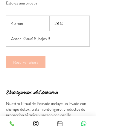
Esto es una prueba
28
euros
45 min
4
28 €
5
Antoni Gaudí 5, bajos B
m
i
n
Reservar ahora
Descripción del servicio
Nuestro Ritual de Peinado incluye un lavado con
champú detox, tratamiento ligero, productos de
protección térmica y secado con cepillo