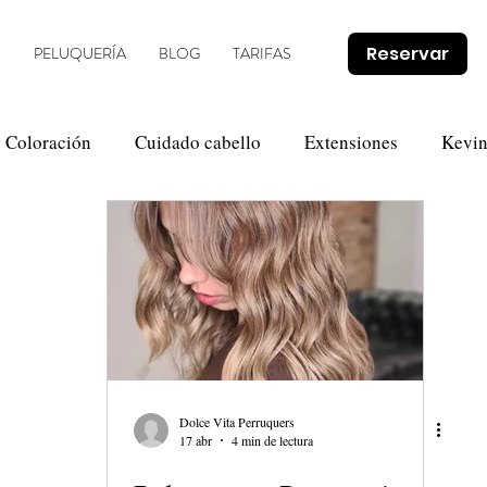
Reservar
O
PELUQUERÍA
BLOG
TARIFAS
Coloración
Cuidado cabello
Extensiones
Kevi
Novias
Olaplex
Tendencias
Promociones
Dolce Vita Perruquers
17 abr
4 min de lectura