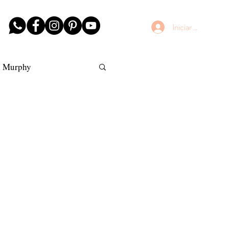
Iniciar sesión
n Murphy
AntiFrizz