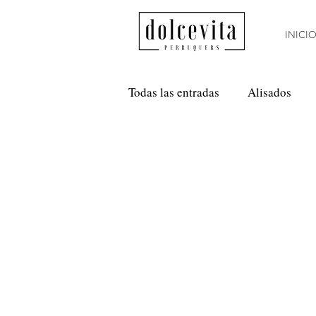
INICI
Todas las entradas
Alisados
Método Curly
Nanoplastia
Anti Frizz
Balayage