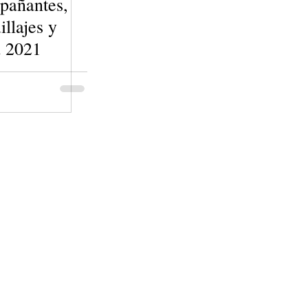
pañantes,
llajes y
a 2021