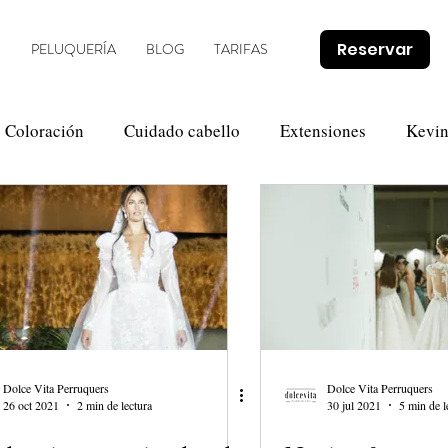
Reservar
O
PELUQUERÍA
BLOG
TARIFAS
Coloración
Cuidado cabello
Extensiones
Kevi
Novias
Olaplex
Tendencias
Promociones
Dolce Vita Perruquers
Dolce Vita Perruquers
26 oct 2021
2 min de lectura
30 jul 2021
5 min de l