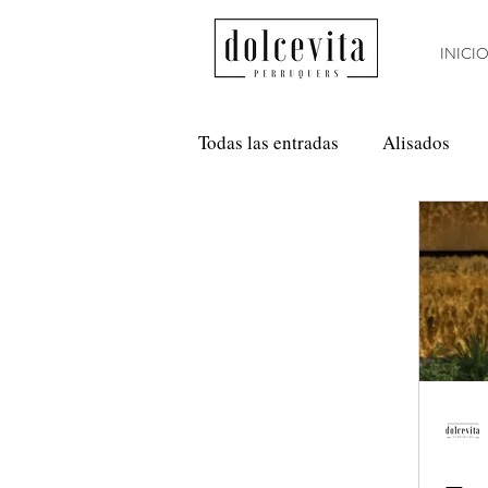
INICI
Todas las entradas
Alisados
Método Curly
Nanoplastia
Anti Frizz
Balayage