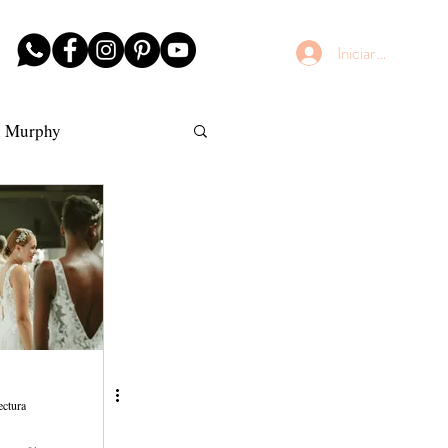
Iniciar sesión
n Murphy
AntiFrizz
ectura