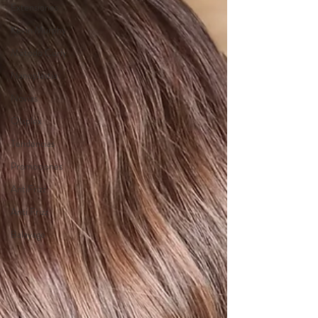
Extensiones
Kevin Murphy
Método Curly
Nanoplastia
Novias
Olaplex
Tendencias
Promociones
AntiFrizz
Anti Frizz
Balayage