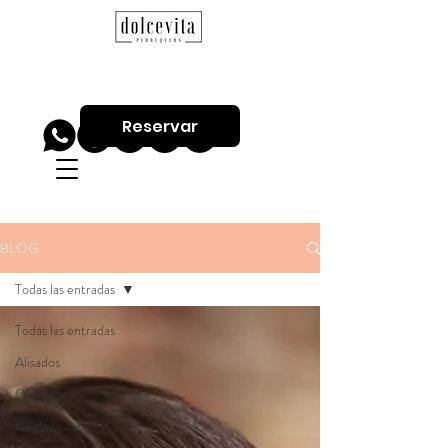
Reservar
BLOG
Todas las entradas
Todas las entradas
Alisados
Coloración
Cuidado cabello