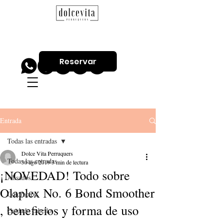
Reservar
Entrada
Todas las entradas
Dolce Vita Perruquers
Todas las entradas
30 ago 2019
3 min de lectura
¡NOVEDAD! Todo sobre
Alisados
Olaplex No. 6 Bond Smoother
Coloración
, beneficios y forma de uso
Cuidado cabello