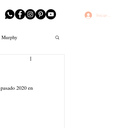
Iniciar sesión
n Murphy
AntiFrizz
l pasado 2020 en 