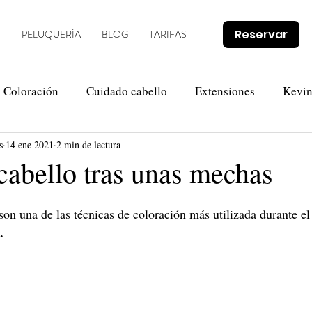
Reservar
O
PELUQUERÍA
BLOG
TARIFAS
Coloración
Cuidado cabello
Extensiones
Kevi
s
14 ene 2021
2 min de lectura
Novias
Olaplex
Tendencias
Promociones
cabello tras unas mechas
son una de las técnicas de coloración más utilizada durante e
.