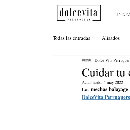
INICI
Todas las entradas
Alisados
Dolce Vita Perruquer
Método Curly
Nanoplastia
Cuidar tu 
Actualizado:
4 may 2022
Anti Frizz
Balayage
 mechas balayage 
Las
DolceVita Perruquers