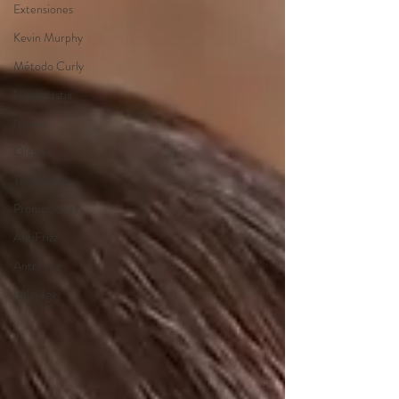
Extensiones
Kevin Murphy
Método Curly
Nanoplastia
Novias
Olaplex
Tendencias
Promociones
AntiFrizz
Anti Frizz
Balayage