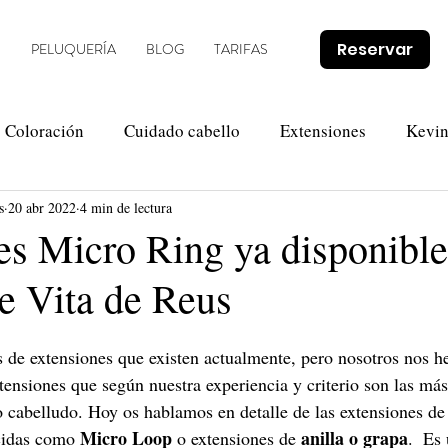
Reservar
O
PELUQUERÍA
BLOG
TARIFAS
Coloración
Cuidado cabello
Extensiones
Kevi
s
20 abr 2022
4 min de lectura
Novias
Olaplex
Tendencias
Promociones
es Micro Ring ya disponible
e Vita de Reus
s de extensiones que existen actualmente, pero nosotros nos 
xtensiones que según nuestra experiencia y criterio son las má
o cabelludo. Hoy os hablamos en detalle de las extensiones de
Micro Loop
anilla o grapa
cidas como 
 o extensiones de 
.  Es