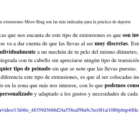
s extensiones Micro Ring son las más indicadas para la práctica de deporte
son inv
icas que nos encanta de este tipo de extensiones es que 
muy discretas
 se va a dar cuenta de que las llevas al ser 
. Est
individualmente
 a un mechón de tu pelo del mismo diámetro,
tegrada con tu cabello sin apreciarse ningún tipo de transició
quier tipo de peinado
 sin que se note que las llevas puestas.
 diferencia este tipo de extensiones, es que al ser colocadas i
podemos conse
o en la zona que más nos interese, con lo que 
 personalizado
 y adaptado a los gustos y necesidades de cada
.com/video/13d46e_48359d3688d24a558eaf98a9c3ec081a/1080p/mp4/fil