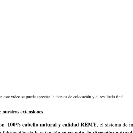
n este vídeo se puede apreciar la técnica de colocación y el resultado final
 nuestras extensiones
100% cabello natural y calidad REMY
on  
, el sistema de m
se respeta 
la dirección natural
 fabricación de la extensión 