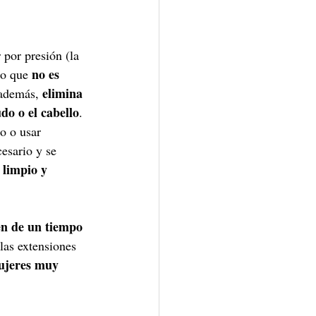
 por presión (la 
no es 
lo que 
elimina 
 además, 
do o el cabello
. 
o o usar 
esario y se 
 limpio y 
en de un tiempo 
las extensiones 
mujeres muy 