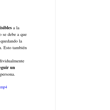
isibles
 a la 
o se debe a que 
 quedando la 
n. Esto también 
ndividualmente 
guir un 
 persona. 
e.mp4