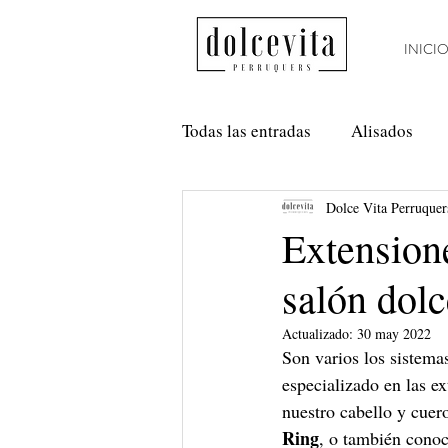
INICI
Todas las entradas
Alisados
Dolce Vita Perruquer
Método Curly
Nanoplastia
Extension
salón dolc
Anti Frizz
Balayage
Actualizado:
30 may 2022
Son varios los sistema
especializado en las e
nuestro cabello y cuer
Ring
, o también cono