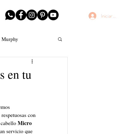
Iniciar sesión
n Murphy
AntiFrizz
s en tu
hemos 
s respetuosas con 
Micro 
 cabello 
 un servicio que 