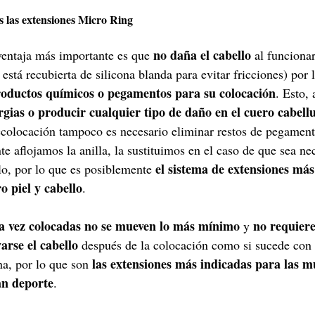
as las extensiones Micro Ring
no daña el cabello
ventaja más importante es que 
 al funcionar
 está recubierta de silicona blanda para evitar fricciones) por 
productos químicos o pegamentos para su colocación
. Esto,
ergias o producir cualquier tipo de daño en el cuero cabellu
recolocación tampoco es necesario eliminar restos de pegament
e aflojamos la anilla, la sustituimos en el caso de que sea nec
el sistema de extensiones más
llo, por lo que es posiblemente 
o piel y cabello
.
a vez colocadas no se mueven lo más mínimo
no requier
 y 
arse el cabello
 después de la colocación como si sucede con 
las extensiones más indicadas para las 
na, por lo que son 
an deporte
.