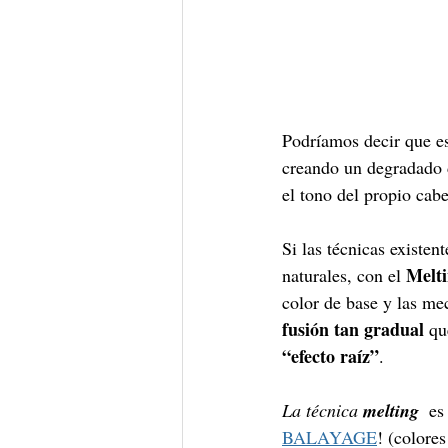
Podríamos decir que e
creando un degradado d
el tono del propio cab
Si las técnicas existen
Melti
naturales, con el 
color de base y las m
fusión tan gradual
 qu
“efecto raíz”
. 
La técnica 
melting
  es
BALAYAGE
! (colore