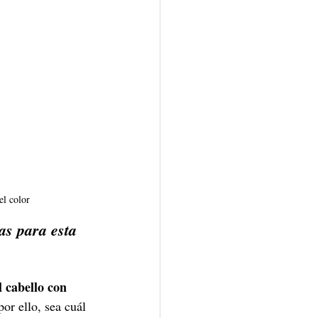
el color
as para esta 
l cabello con 
or ello, sea cuál 