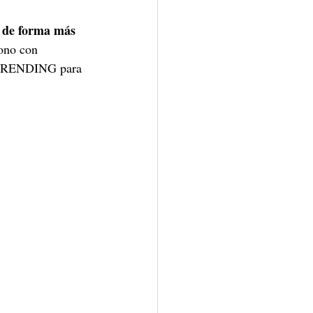
  de forma más 
tono con 
P TRENDING para 