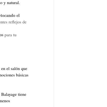
o y natural. 
etocando el 
ntes reflejos de 
os
 para tu 
 en el salón que 
 nociones básicas 
l Balayage tiene 
 menos 