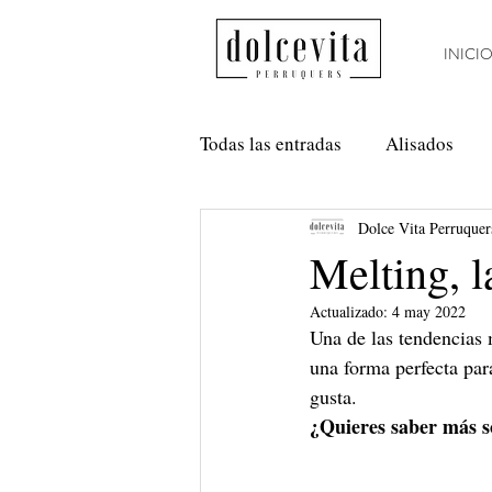
INICI
Todas las entradas
Alisados
Dolce Vita Perruquer
Método Curly
Nanoplastia
Melting, l
Actualizado:
4 may 2022
Anti Frizz
Balayage
Una de las tendencias 
una forma perfecta para
gusta.
¿Quieres saber más so