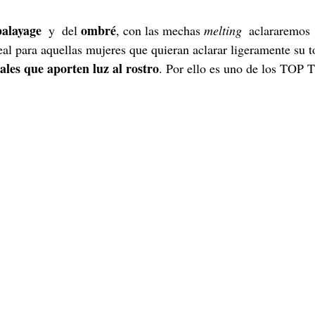
balayage
ombré
  y  del 
, con las mechas 
melting
aclararemos
deal para aquellas mujeres que quieran aclarar ligeramente su 
les que aporten luz al rostro
. Por ello es uno de los TO