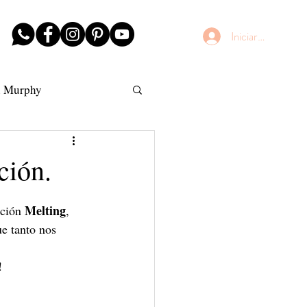
Iniciar sesión
n Murphy
AntiFrizz
ción.
 Melting
ación
,
ue tanto nos 
!