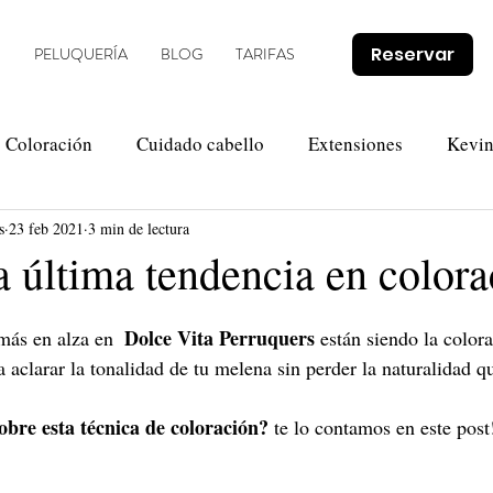
Reservar
O
PELUQUERÍA
BLOG
TARIFAS
Coloración
Cuidado cabello
Extensiones
Kevi
s
23 feb 2021
3 min de lectura
Novias
Olaplex
Tendencias
Promociones
a última tendencia en colora
 Dolce Vita Perruquers 
más en alza en 
están siendo la color
 aclarar la tonalidad de tu melena sin perder la naturalidad q
bre esta técnica de coloración?
 te lo contamos en este post