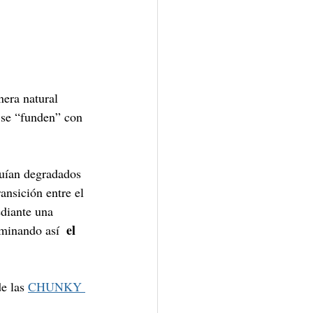
era natural 
 se “funden” con 
guían degradados 
ransición entre el 
diante una 
 el 
iminando así 
e las 
CHUNK
Y 