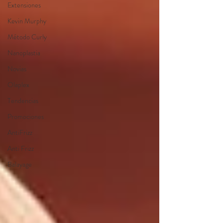
Extensiones
Kevin Murphy
Método Curly
Nanoplastia
Novias
Olaplex
Tendencias
Promociones
AntiFrizz
Anti Frizz
Balayage