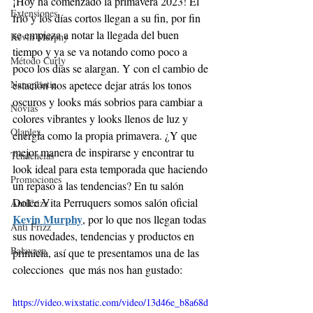
¡Hoy ha comenzado la primavera 2023! El 
Extensiones
frío y los días cortos llegan a su fin, por fin 
se empieza a notar la llegada del buen 
Kevin Murphy
tiempo y ya se va notando como poco a 
Método Curly
poco los días se alargan. Y con el cambio de 
Nanoplastia
estación nos apetece dejar atrás los tonos 
oscuros y looks más sobrios para cambiar a 
Novias
colores vibrantes y looks llenos de luz y 
Olaplex
energía como la propia primavera. ¿Y que 
mejor manera de inspirarse y encontrar tu 
Tendencias
look ideal para esta temporada que haciendo 
Promociones
un repaso a las tendencias? En tu salón 
Dolce Vita Perruquers somos salón oficial 
AntiFrizz
Kevin Murphy
, por lo que nos llegan todas 
Anti Frizz
sus novedades, tendencias y productos en 
Balayage
primicia, así que te presentamos una de las 
colecciones  que más nos han gustado:
https://video.wixstatic.com/video/13d46e_b8a68d