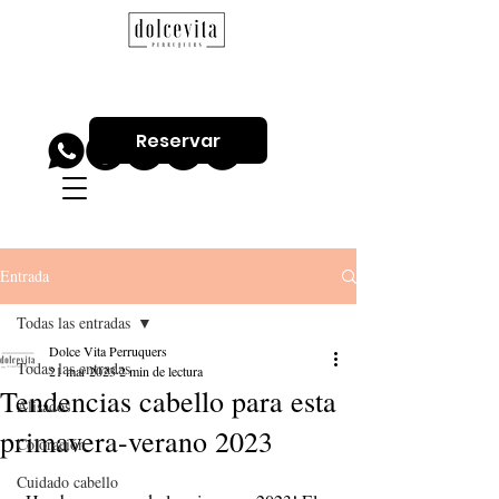
Reservar
Entrada
Todas las entradas
Dolce Vita Perruquers
Todas las entradas
21 mar 2023
2 min de lectura
Tendencias cabello para esta
Alisados
primavera-verano 2023
Coloración
Cuidado cabello