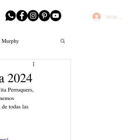
Iniciar sesión
n Murphy
AntiFrizz
ra 2024
ita Perruquers, 
enemos 
de todas las 
.mp4