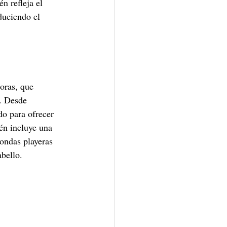
n refleja el 
duciendo el 
oras, que 
. Desde 
do para ofrecer 
én incluye una 
ondas playeras 
abello.