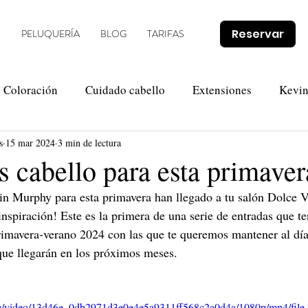
Reservar
O
PELUQUERÍA
BLOG
TARIFAS
Coloración
Cuidado cabello
Extensiones
Kevi
s
15 mar 2024
3 min de lectura
Novias
Olaplex
Tendencias
Promociones
s cabello para esta primave
n Murphy para esta primavera han llegado a tu salón Dolce V
inspiración! Este es la primera de una serie de entradas que t
rimavera-verano 2024 con las que te queremos mantener al día 
que llegarán en los próximos meses.
.com/video/13d46e_0db2971d3e0e4e5a9311ff568c2a0d4a/1080p/mp4/file