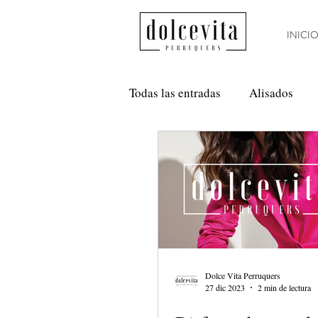
INICI
Todas las entradas
Alisados
Método Curly
Nanoplastia
Anti Frizz
Balayage
Dolce Vita Perruquers
27 dic 2023
2 min de lectura