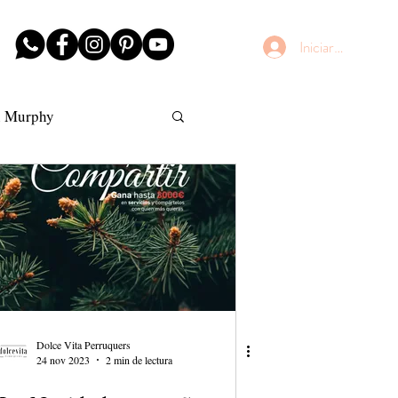
Iniciar sesión
n Murphy
AntiFrizz
Dolce Vita Perruquers
24 nov 2023
2 min de lectura