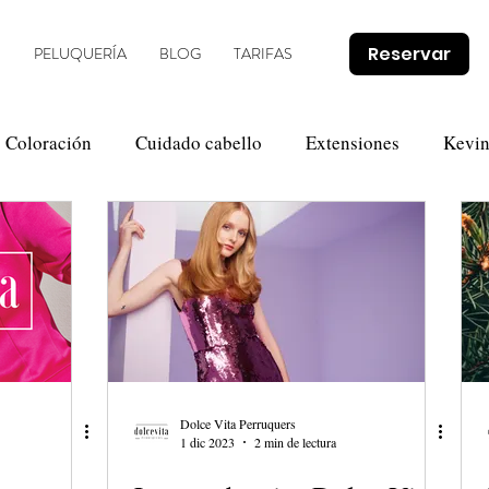
Reservar
O
PELUQUERÍA
BLOG
TARIFAS
Coloración
Cuidado cabello
Extensiones
Kevi
Novias
Olaplex
Tendencias
Promociones
Dolce Vita Perruquers
1 dic 2023
2 min de lectura