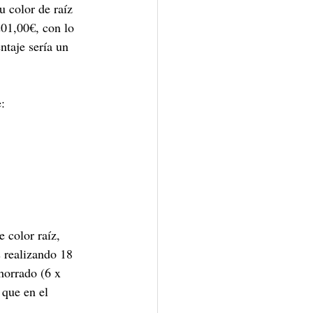
u color de raíz 
01,00€, con lo 
ntaje sería un 
e:
 color raíz, 
s realizando 18 
horrado (6 x 
 que en el 