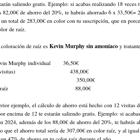
arán saliendo gratis. Ejemplo: si acabas realizando 18 veces t
s 82,00€ de ahorro del 20%, te habrás ahorrado 6 x 33,50€= 2
 un total de 283,00€ en color con tu suscripción, que en porce
lor de raíz.
Kevin Murphy sin amoníaco
 coloración de raíz es 
 y tratant
vin Murphy individual        36,50€
itas)                                   438,00€
                                             350,00€
                                          88,00€     
erior ejemplo, 
el cálculo de ahorro está hecho con 12 visitas de
por encima de 12 te estarán saliendo gratis. Ejemplo: si acaba
 en 2024, además de los 88,00€ de ahorro del 20%, te habrás a
 que el ahorro total sería de 307,00€ en color raíz, y al igual
 un 47% de ahorro en tu color raíz durante el año.