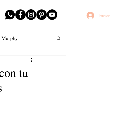
Iniciar sesión
n Murphy
AntiFrizz
con tu
s