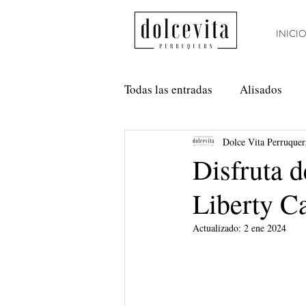
INICI
Todas las entradas
Alisados
Dolce Vita Perruquer
Método Curly
Nanoplastia
Disfruta d
Liberty C
Anti Frizz
Balayage
Actualizado:
2 ene 2024