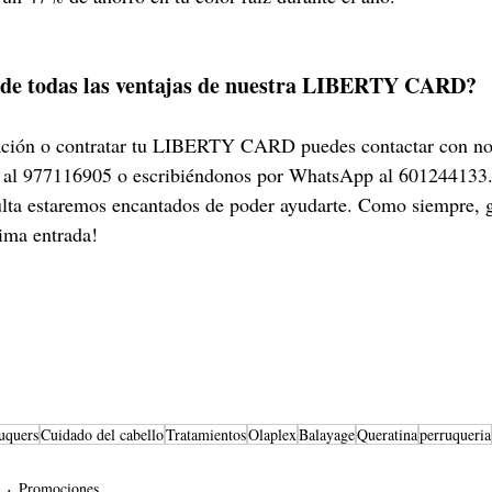
r de todas las ventajas de nuestra LIBERTY CARD?
ación o contratar tu LIBERTY CARD puedes contactar con nos
o al 977116905 o escribiéndonos por WhatsApp al 601244133. 
lta estaremos encantados de poder ayudarte. Como siempre, g
xima entrada!
uquers
Cuidado del cabello
Tratamientos
Olaplex
Balayage
Queratina
perruqueria
Promociones