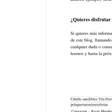
¿Quieres disfruta
Si quieres más inform
de este blog, llamand
cualquier duda o consu
leernos y hasta la pró
Cabello sano
Dolce Vita Perr
peluqueriareus
reus
ofertas
Coloración
Kevin Murphy