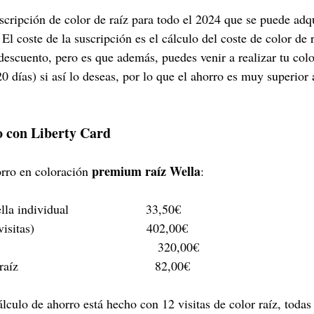
scripción de color de raíz para todo el 2024 que se puede adqu
l coste de la suscripción es el cálculo del coste de color de 
scuento, pero es que además, puedes venir a realizar tu color
0 días) si así lo deseas, por lo que el ahorro es muy superior
o con Liberty Card
premium raíz Wella
ro en coloración 
:
a individual                      33,50€
itas)                                402,00€
                                         320,00€
                                       82,00€
lculo de ahorro está hecho con 12 visitas de color raíz, todas 