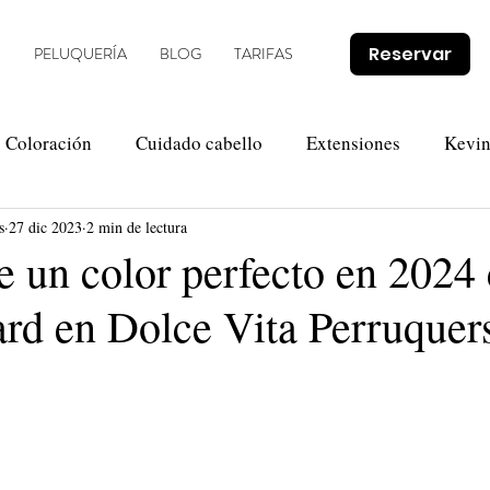
Reservar
O
PELUQUERÍA
BLOG
TARIFAS
Coloración
Cuidado cabello
Extensiones
Kevi
s
27 dic 2023
2 min de lectura
Novias
Olaplex
Tendencias
Promociones
e un color perfecto en 2024 
ard en Dolce Vita Perruquer