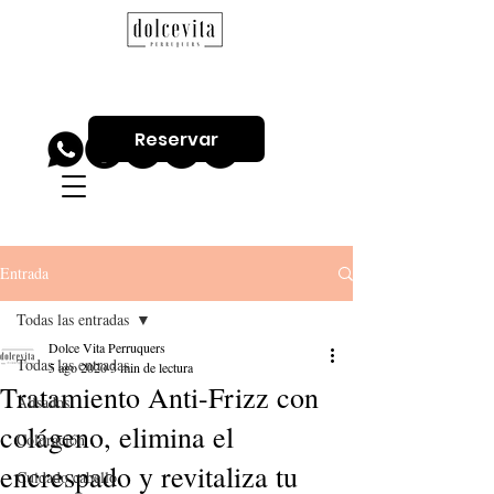
Reservar
Entrada
Todas las entradas
Dolce Vita Perruquers
Todas las entradas
5 ago 2020
3 min de lectura
Tratamiento Anti-Frizz con
Alisados
colágeno, elimina el
Coloración
encrespado y revitaliza tu
Cuidado cabello