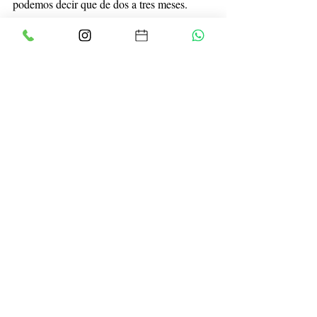
podemos decir que de dos a tres meses.
¿Es compatible si llevo color o reflejos?
- 
Totalmente al estar libre de cualquier 
ingrediente que pueda ser incompatible con 
cualquier servicio técnico que hayamos 
realizado en nuestro cabello (color, mechas, 
permanentes, alisados químicos...), es más, 
es un tratamiento que ayuda a "recuperar" el 
cabello después de una decoloración 
agresiva o que nos ayuda a fijar mejor el 
color en nuestro cabello, consiguiendo un 
brillo espejo.
Esperamos que os haya gustado la entrada 
de hoy, como siempre, os invitamos a 
participar y realizar cualquier consulta. 
También puedes llamarnos al 977116905 o 