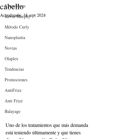
cabello
Extensiones
Actualizado:
18 sept 2024
Kevin Murphy
Método Curly
Nanoplastia
Novias
Olaplex
Tendencias
Promociones
AntiFrizz
Anti Frizz
Balayage
Uno de los tratamientos que más demanda 
está teniendo últimamente y que tienes 