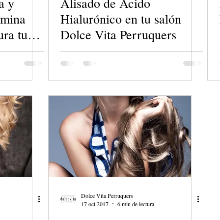
a y
Alisado de Ácido
imina
Hialurónico en tu salón
ura tu
Dolce Vita Perruquers
 paso
Dolce Vita Perruquers
17 oct 2017
6 min de lectura