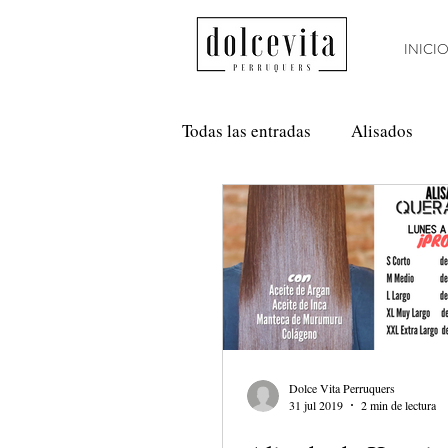
INICI
Todas las entradas
Alisados
Método Curly
Nanoplastia
Anti Frizz
Balayage
Dolce Vita Perruquers
31 jul 2019
2 min de lectura