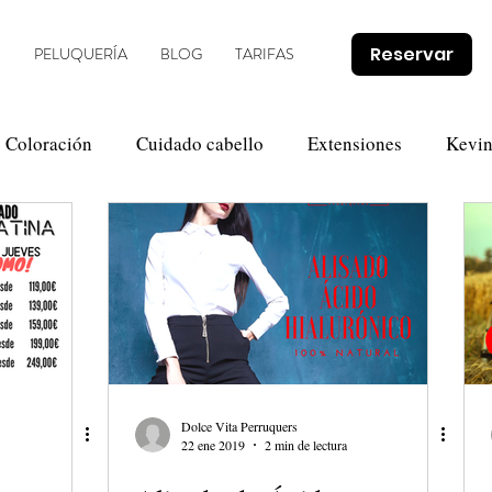
Reservar
O
PELUQUERÍA
BLOG
TARIFAS
Coloración
Cuidado cabello
Extensiones
Kevi
Novias
Olaplex
Tendencias
Promociones
Dolce Vita Perruquers
22 ene 2019
2 min de lectura